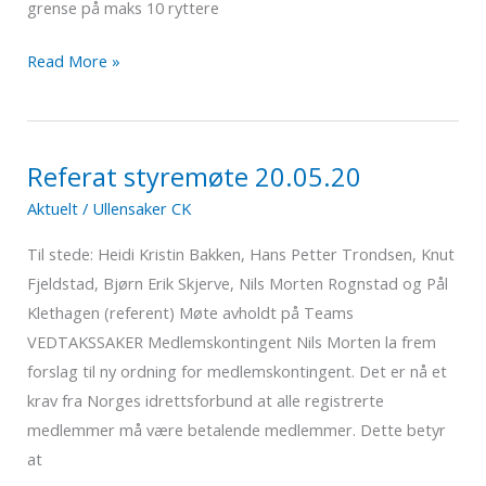
grense på maks 10 ryttere
Fellestreninger!!!!
Read More »
Referat styremøte 20.05.20
Aktuelt
/
Ullensaker CK
Til stede: Heidi Kristin Bakken, Hans Petter Trondsen, Knut
Fjeldstad, Bjørn Erik Skjerve, Nils Morten Rognstad og Pål
Klethagen (referent) Møte avholdt på Teams
VEDTAKSSAKER Medlemskontingent Nils Morten la frem
forslag til ny ordning for medlemskontingent. Det er nå et
krav fra Norges idrettsforbund at alle registrerte
medlemmer må være betalende medlemmer. Dette betyr
at