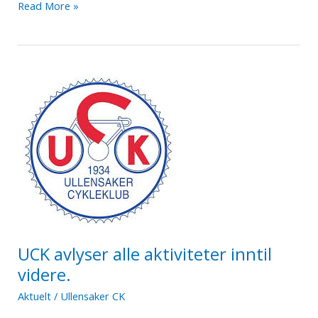
Koronavirus
Read More »
og
trening
UCK avlyser alle aktiviteter inntil
videre.
Aktuelt
/
Ullensaker CK