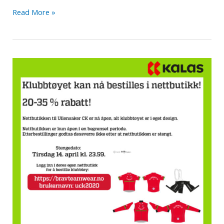
Referat
Read More »
styremøte
20.05.20