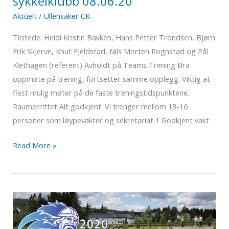
sykkelklubb 08.06.20
Aktuelt
/
Ullensaker CK
Tilstede: Heidi Kristin Bakken, Hans Petter Trondsen, Bjørn
Erik Skjerve, Knut Fjeldstad, Nils Morten Rognstad og Pål
Klethagen (referent) Avholdt på Teams Trening Bra
oppmøte på trening, fortsetter samme opplegg. Viktig at
flest mulig møter på de faste treningstidspunktene.
Raumerrittet Alt godkjent. Vi trenger mellom 13-16
personer som løypevakter og sekretariat 1 Godkjent vakt .
Referat
Read More »
styremøte
Ullensaker
sykkelklubb
08.06.20