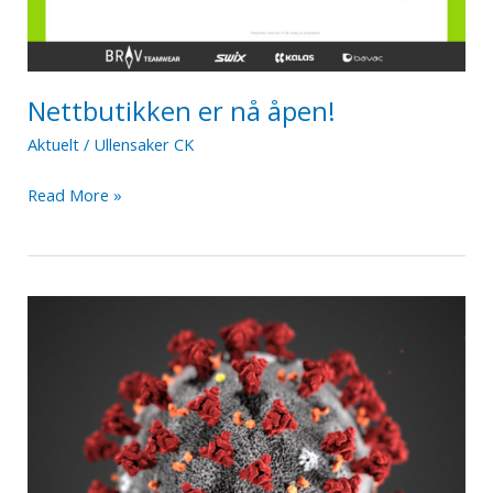
Nettbutikken er nå åpen!
Aktuelt
/
Ullensaker CK
Nettbutikken
Read More »
er
nå
åpen!