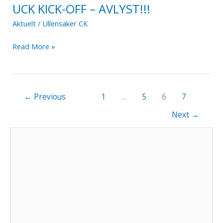
UCK KICK-OFF – AVLYST!!!
Aktuelt
/
Ullensaker CK
UCK
Read More »
KICK-
OFF
–
←
Previous
1
…
5
6
7
AVLYST!!!
Next
→