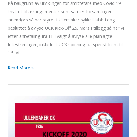
På bakgrunn av utviklingen for smittefare med Covid 19
knyttet til arrangementer som samler forsamlinger
innendørs så har styret i Ullensaker sykkelklubb i dag
besluttet å avlyse UCK Kick-Off 25. Mars I tillegg så har vi
etter anbefaling fra FHI valgt å avlyse alle planlagte
fellestreninger, inkludert UCK spinning på spenst frem til
1.5. Vi
UCK
Read More »
avlyser
alle
aktiviteter
inntil
videre.