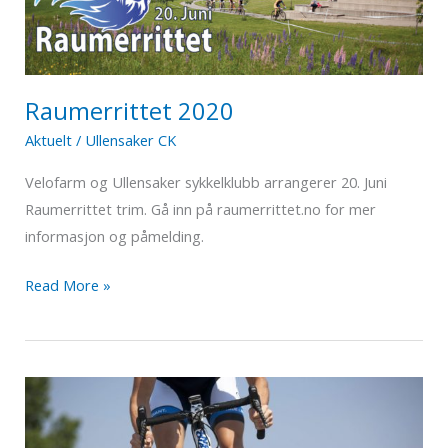
Raumerrittet 2020
Aktuelt
/
Ullensaker CK
Velofarm og Ullensaker sykkelklubb arrangerer 20. Juni
Raumerrittet trim. Gå inn på raumerrittet.no for mer
informasjon og påmelding.
Raumerrittet
Read More »
2020