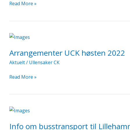
Transport
Read More »
til
Birkebeinerrittet
2022
Arrangementer UCK høsten 2022
Aktuelt
/
Ullensaker CK
Arrangementer
Read More »
UCK
høsten
2022
Info om busstransport til Lilleh