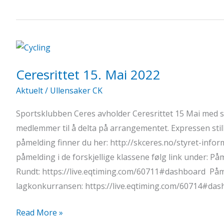
er
godt
i
gang
Ceresrittet 15. Mai 2022
Aktuelt
/
Ullensaker CK
Sportsklubben Ceres avholder Ceresrittet 15 Mai med s
medlemmer til å delta på arrangementet. Expressen stil
påmelding finner du her: http://skceres.no/styret-infor
påmelding i de forskjellige klassene følg link under: P
Rundt: https://live.eqtiming.com/60711#dashboard Påm
lagkonkurransen: https://live.eqtiming.com/60714#da
Ceresrittet
Read More »