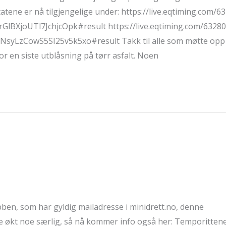
atene er nå tilgjengelige under: https://live.eqtiming.com/6
lBXjoUTl7JchjcOpk#result https://live.eqtiming.com/63280
syLzCowS5SI25v5k5xo#result Takk til alle som møtte op
for en siste utblåsning på tørr asfalt. Noen
bben, som har gyldig mailadresse i minidrett.no, denne
kke økt noe særlig, så nå kommer info også her: Temporitten