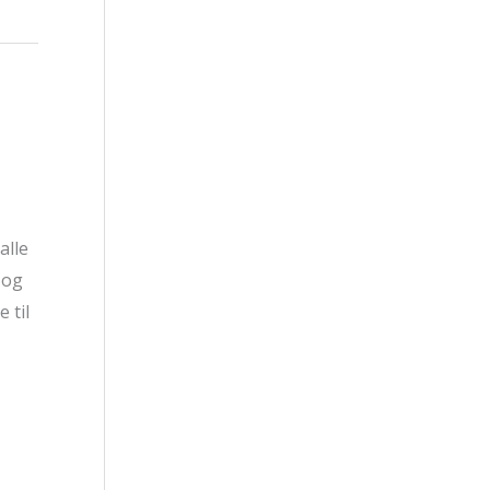
alle
 og
 til