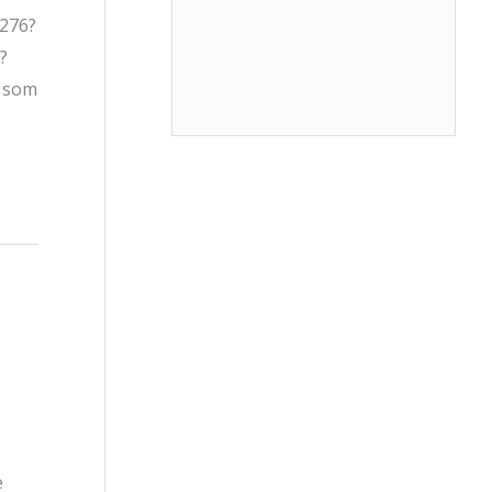
3276?
?
p som
e