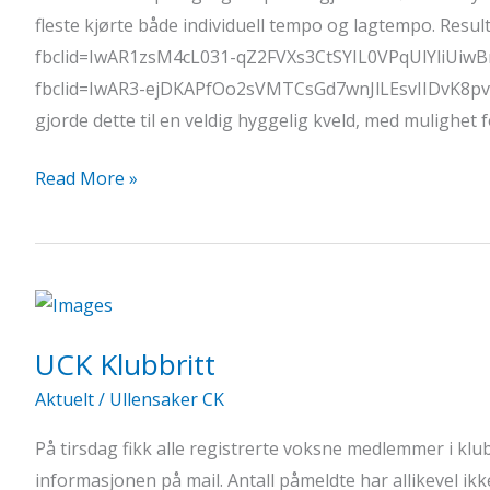
fleste kjørte både individuell tempo og lagtempo. Result
fbclid=IwAR1zsM4cL031-qZ2FVXs3CtSYIL0VPqUlYliUiwBrG
fbclid=IwAR3-ejDKAPfOo2sVMTCsGd7wnJlLEsvIIDvK8pvN
gjorde dette til en veldig hyggelig kveld, med mulighet 
UCK
Read More »
Klubbritt
2022
UCK Klubbritt
Aktuelt
/
Ullensaker CK
På tirsdag fikk alle registrerte voksne medlemmer i klu
informasjonen på mail. Antall påmeldte har allikevel i