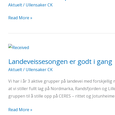
Aktuelt
/
Ullensaker CK
Info
Read More »
om
busstransport
til
Lillehammer
og
Landeveissesongen er godt i gang
sosial
sammenkomst
Aktuelt
/
Ullensaker CK
Vi har i år 3 aktive grupper på landevei med forskjellig 
at vi stiller fullt lag på Nordmarka, Randsfjorden og L
gruppen til å stille opp på CERES – rittet og Jotunheim
Landeveissesongen
Read More »