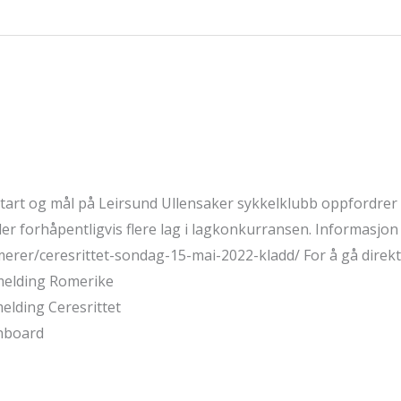
tart og mål på Leirsund Ullensaker sykkelklubb oppfordrer 
ler forhåpentligvis flere lag i lagkonkurransen. Informasjon
merer/ceresrittet-sondag-15-mai-2022-kladd/ For å gå direkte
åmelding Romerike
elding Ceresrittet
shboard