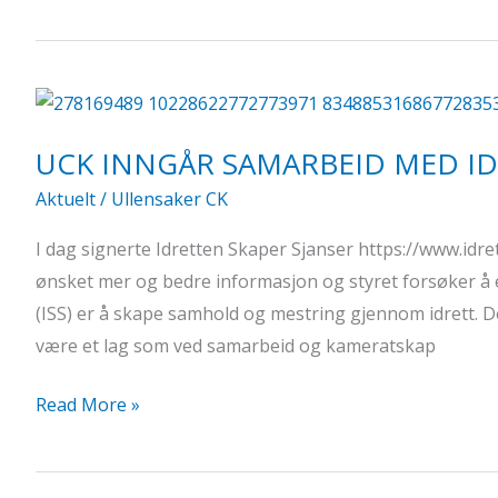
15.
Mai
2022
UCK INNGÅR SAMARBEID MED ID
Aktuelt
/
Ullensaker CK
I dag signerte Idretten Skaper Sjanser https://www.id
ønsket mer og bedre informasjon og styret forsøker å e
(ISS) er å skape samhold og mestring gjennom idrett. De
være et lag som ved samarbeid og kameratskap
UCK
Read More »
INNGÅR
SAMARBEID