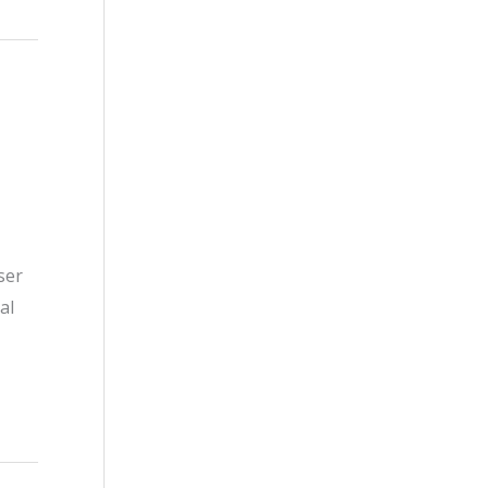
ser
al