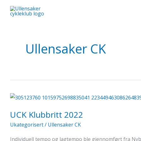
Hopp
rett
til
innholdet
Ullensaker CK
UCK Klubbritt 2022
Ukategorisert
/
Ullensaker CK
Individuell tempo og lagtempo ble gjennomført fra Ny