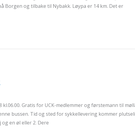
å Borgen og tilbake til Nybakk. Løypa er 14 km. Det er
2
8 kl.06.00. Gratis for UCK-medlemmer og førstemann til møll
enne bussen. Tid og sted for sykkellevering kommer plutseli
 og en øl eller 2. Dere