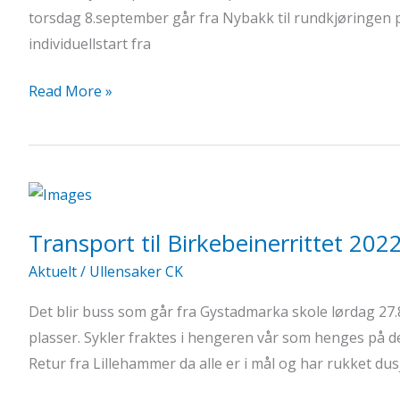
torsdag 8.september går fra Nybakk til rundkjøringen p
individuellstart fra
UCK
Read More »
Klubbritt
Transport til Birkebeinerrittet 202
Aktuelt
/
Ullensaker CK
Det blir buss som går fra Gystadmarka skole lørdag 27.
plasser. Sykler fraktes i hengeren vår som henges på d
Retur fra Lillehammer da alle er i mål og har rukket dusj