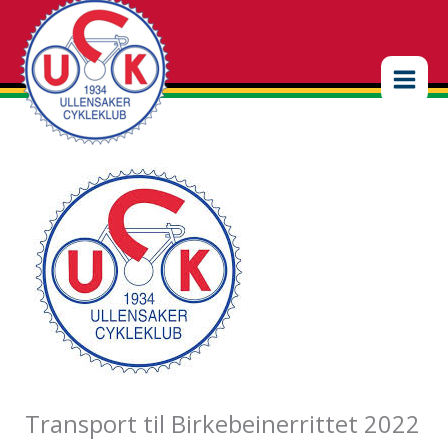
Hopp
rett
til
innholdet
Transport til Birkebeinerrittet 2022