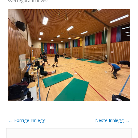
Svettegaranti loves!
←
Forrige Innlegg
Neste Innlegg
→