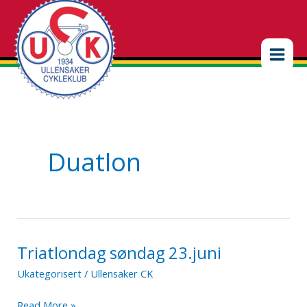
Hopp
rett
til
innholdet
Duatlon
Triatlondag søndag 23.juni
Ukategorisert
/
Ullensaker CK
Triatlondag
Read More »