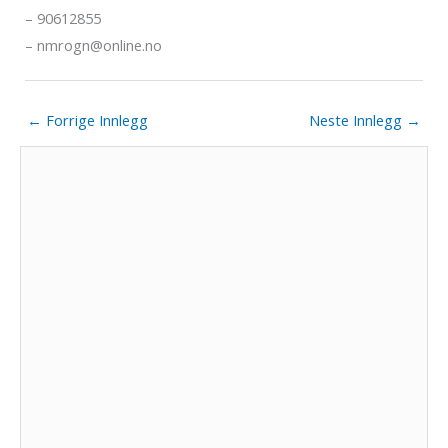
– 90612855
– nmrogn@online.no
←
Forrige Innlegg
Neste Innlegg
→