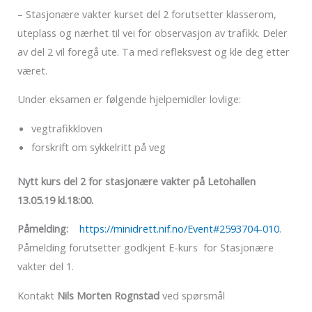
– Stasjonære vakter kurset del 2 forutsetter klasserom,
uteplass og nærhet til vei for observasjon av trafikk. Deler
av del 2 vil foregå ute. Ta med refleksvest og kle deg etter
været.
Under eksamen er følgende hjelpemidler lovlige:
vegtrafikkloven
forskrift om sykkelritt på veg
Nytt kurs del 2 for stasjonære vakter på Letohallen
13.05.19 kl.18:00.
Påmelding:
https://minidrett.nif.no/Event#2593704-010
.
Påmelding forutsetter godkjent E-kurs for Stasjonære
vakter del 1.
Kontakt
Nils Morten Rognstad
ved spørsmål